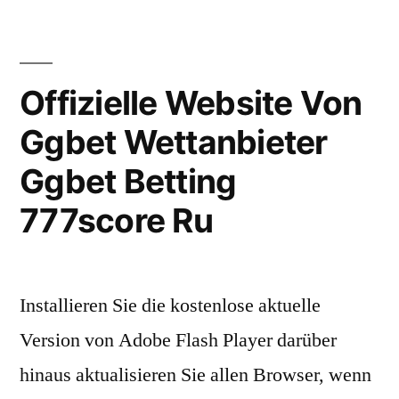
Offizielle Website Von
Ggbet Wettanbieter
Ggbet Betting
777score Ru
Installieren Sie die kostenlose aktuelle
Version von Adobe Flash Player darüber
hinaus aktualisieren Sie allen Browser, wenn