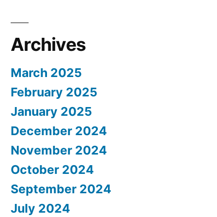
Archives
March 2025
February 2025
January 2025
December 2024
November 2024
October 2024
September 2024
July 2024