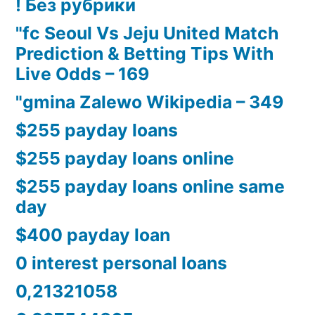
! Без рубрики
"fc Seoul Vs Jeju United Match
Prediction & Betting Tips With
Live Odds – 169
"gmina Zalewo Wikipedia – 349
$255 payday loans
$255 payday loans online
$255 payday loans online same
day
$400 payday loan
0 interest personal loans
0,21321058