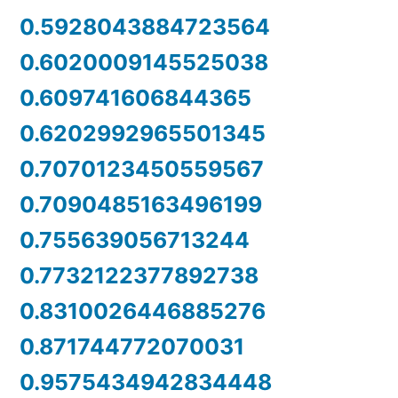
0.5928043884723564
0.6020009145525038
0.609741606844365
0.6202992965501345
0.7070123450559567
0.7090485163496199
0.755639056713244
0.7732122377892738
0.8310026446885276
0.871744772070031
0.9575434942834448