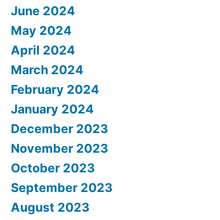
June 2024
May 2024
April 2024
March 2024
February 2024
January 2024
December 2023
November 2023
October 2023
September 2023
August 2023