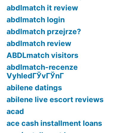
abdlmatch it review
abdlmatch login
abdlmatch przejrze?
abdlmatch review
ABDLmatch visitors
abdlmatch-recenze
VyhledГЎvГЎnГ­
abilene datings
abilene live escort reviews
acad
ace cash installment loans