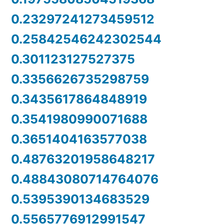
0.23297241273459512
0.25842546242302544
0.301123127527375
0.3356626735298759
0.3435617864848919
0.3541980990071688
0.3651404163577038
0.48763201958648217
0.48843080714764076
0.5395390134683529
0.5565776912991547