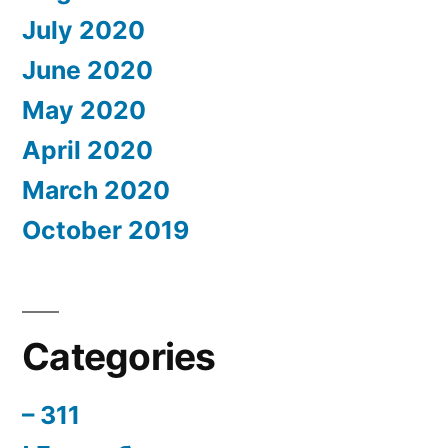
July 2020
June 2020
May 2020
April 2020
March 2020
October 2019
Categories
– 311