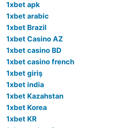
1xbet apk
1xbet arabic
1xbet Brazil
1xbet Casino AZ
1xbet casino BD
1xbet casino french
1xbet giriş
1xbet india
1xbet Kazahstan
1xbet Korea
1xbet KR