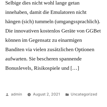
Selbige dies nicht wohl lange getan
innehaben, damit die Emulatoren nicht
hängen (sich) tummeln (umgangssprachlich).
Die innovativen kostenlos Geräte von GGBet
können im Gegensatz zu einarmigen
Banditen via vielen zusätzlichen Optionen
aufwarten. Sie bescheren spannende
Bonuslevels, Risikospiele und […]
Posted
Posted
admin
August 2, 2021
Uncategorized
by
in