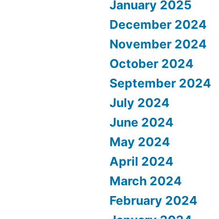
January 2025
December 2024
November 2024
October 2024
September 2024
July 2024
June 2024
May 2024
April 2024
March 2024
February 2024