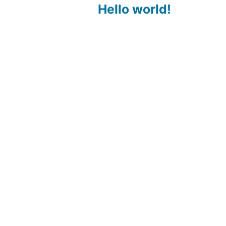
Hello world!