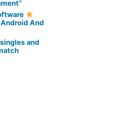
nment”
oftware
 Android And
 singles and
 match