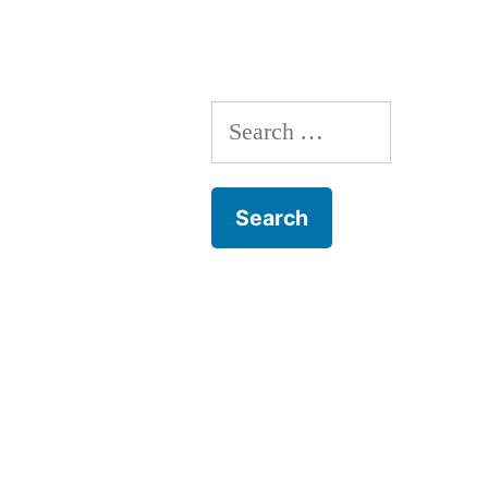
Search
for: