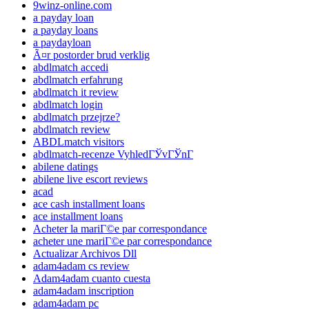
9winz-online.com
a payday loan
a payday loans
a paydayloan
Ã¤r postorder brud verklig
abdlmatch accedi
abdlmatch erfahrung
abdlmatch it review
abdlmatch login
abdlmatch przejrze?
abdlmatch review
ABDLmatch visitors
abdlmatch-recenze VyhledГЎvГЎnГ­
abilene datings
abilene live escort reviews
acad
ace cash installment loans
ace installment loans
Acheter la mariГ©e par correspondance
acheter une mariГ©e par correspondance
Actualizar Archivos Dll
adam4adam cs review
Adam4adam cuanto cuesta
adam4adam inscription
adam4adam pc