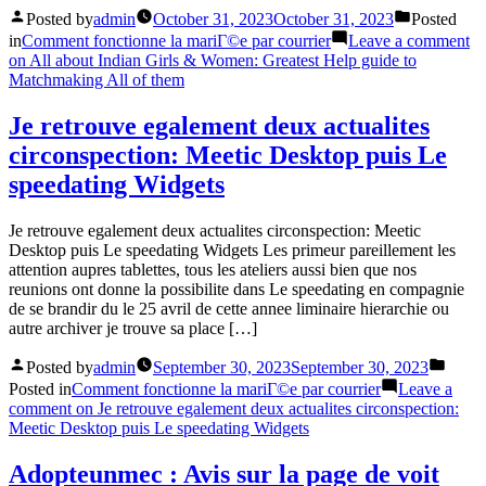
Posted by
admin
October 31, 2023
October 31, 2023
Posted
in
Comment fonctionne la mariГ©e par courrier
Leave a comment
on All about Indian Girls & Women: Greatest Help guide to
Matchmaking All of them
Je retrouve egalement deux actualites
circonspection: Meetic Desktop puis Le
speedating Widgets
Je retrouve egalement deux actualites circonspection: Meetic
Desktop puis Le speedating Widgets Les primeur pareillement les
attention aupres tablettes, tous les ateliers aussi bien que nos
reunions ont donne la possibilite dans Le speedating en compagnie
de se brandir du le 25 avril de cette annee liminaire hierarchie ou
autre archiver je trouve sa place […]
Posted by
admin
September 30, 2023
September 30, 2023
Posted in
Comment fonctionne la mariГ©e par courrier
Leave a
comment
on Je retrouve egalement deux actualites circonspection:
Meetic Desktop puis Le speedating Widgets
Adopteunmec : Avis sur la page de voit