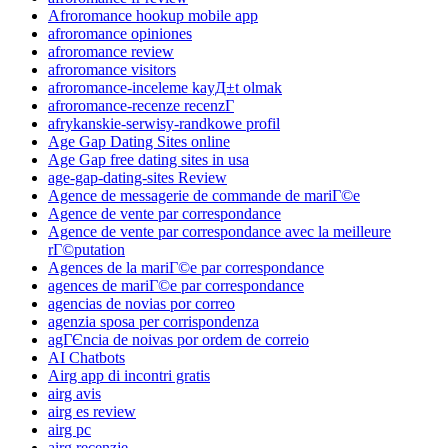
Afroromance hookup mobile app
afroromance opiniones
afroromance review
afroromance visitors
afroromance-inceleme kayД±t olmak
afroromance-recenze recenzГ­
afrykanskie-serwisy-randkowe profil
Age Gap Dating Sites online
Age Gap free dating sites in usa
age-gap-dating-sites Review
Agence de messagerie de commande de mariГ©e
Agence de vente par correspondance
Agence de vente par correspondance avec la meilleure
rГ©putation
Agences de la mariГ©e par correspondance
agences de mariГ©e par correspondance
agencias de novias por correo
agenzia sposa per corrispondenza
agГЄncia de noivas por ordem de correio
AI Chatbots
Airg app di incontri gratis
airg avis
airg es review
airg pc
airg recenzje