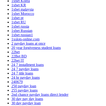
1xbet Korea
1xbet KR
1xbet malaysia
1xbet Morocco
1xbet pt
1xbet RU
1xbet russia
1xbet Russian
1xbet russian1
1xslots-online.com
2 payday loans at once
20 year forgiveness student loans
22bet
22Bet BD
22bet IT
24 7 installment loans
24 7 payday loans
24 7 title loans
24 hr payday loans
240679
250 payday loan
255 payday loans
2nd chance payday loans direct lender
30 day pay day loans
30 day payday loan