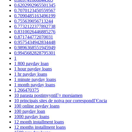
0.6202992965501345
0.7070123450559567
0.7090485163496199
0.755639056713244
0.7732122377892738
0.8310026446885276
0.871744772070031
0.9575434942834448
0.9896368551945949
0.9945682828795301
1
1 800 payday loan
1 hour payday loans
1 hr payday loans
1 minute payday loans
1 month payday loans
1,266470375
10 parasta postimyyntiГ¤ morsiamen
10 principais sites de noiva por correspondГЄncia
100 online payday loans
100 payday loan
1000 payday loans
12 month installment loans
12 months installment loans