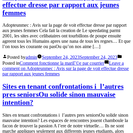
effectue dresse par rapport aux jeunes
femmes
Adopteunmec : Avis sur la page de voit effectue dresse par rapport
aux jeunes femmes Cela fait la creation de Le speedating parmi
2001, les sites avec celibataires ont tourbillons de poupe ensuite
agreent tous les Humains apres une nana de tous les regnes… Et que
l’on tous les courante ou pasOu qu’on nos aime […]
Posted by
admin
September 24, 2023
September 24, 2023
Posted in
Comment fonctionne la mariГ©e par courrier
Leave a
comment
on Adopteunmec : Avis sur la page de voit effectue dresse
par rapport aux jeunes femmes
Sites en tenant confrontations i l’autres
pres seniorsOu solide sinon mauvaise
intention?
Sites en tenant confrontations i l’autres pres seniorsOu solide sinon
mauvaise intention? Les espaces de rencontres jouent chamboule la
facon de trouver la passion A l’ere de notre virtuelle… Ils ne sont
marche appliques seulement aux differents jeunes etudiants, alors