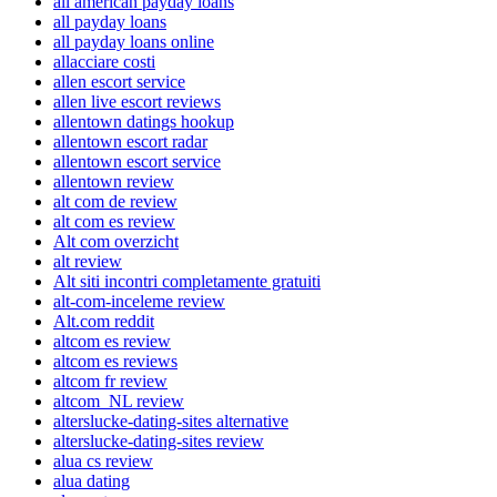
all american payday loans
all payday loans
all payday loans online
allacciare costi
allen escort service
allen live escort reviews
allentown datings hookup
allentown escort radar
allentown escort service
allentown review
alt com de review
alt com es review
Alt com overzicht
alt review
Alt siti incontri completamente gratuiti
alt-com-inceleme review
Alt.com reddit
altcom es review
altcom es reviews
altcom fr review
altcom_NL review
alterslucke-dating-sites alternative
alterslucke-dating-sites review
alua cs review
alua dating