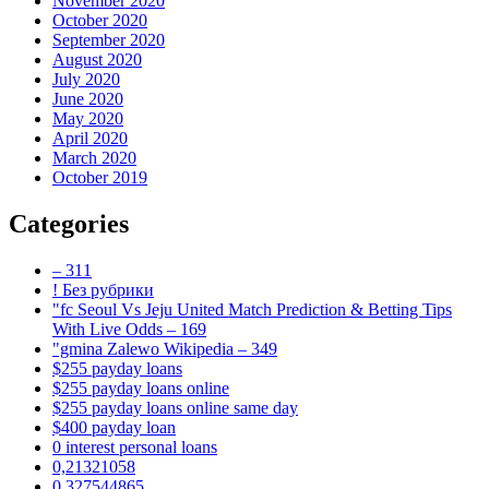
November 2020
October 2020
September 2020
August 2020
July 2020
June 2020
May 2020
April 2020
March 2020
October 2019
Categories
– 311
! Без рубрики
"fc Seoul Vs Jeju United Match Prediction & Betting Tips
With Live Odds – 169
"gmina Zalewo Wikipedia – 349
$255 payday loans
$255 payday loans online
$255 payday loans online same day
$400 payday loan
0 interest personal loans
0,21321058
0,327544865