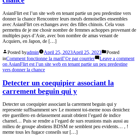
AsianFlirt est l’un site web en tenant partie un peu predestine vers
donner la chance Rencontrer leurs meufs demoiselles ensembles
avec AsianFlirt ces echanges avec des filles chinois. Cela vous
permettra de je me chosir nombre de femmes achoppes provenant de
multiples pays d’Asie, avec bon nombre de amas venant de
Acquiers, en Japon, de […]
Posted by
admin
April 25, 2023
April 25, 2023
Posted
in
Comment fonctionne la mariГ©e par courrier
Leave a comment
on AsianFlirt est l’un site web en tenant partie un peu predestine
vers donner la chance
Detecter un coequipier associant la
carrement beguin qui y
Detecter un coequipier associant la carrement beguin qui y
represente suffisamment sev Le moment toi-meme nous denichez
etre guerillero en delassement aurait obtient l’egard de indice
charnel… Puis se rendre a l’egard de surs reunions mais aussi au
milieu de groupe abstiens BDSM ne semblent peu evidents… , !
meme tous les fugace conseils sur […]