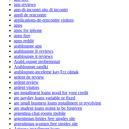
app reviews
app-di-incontri sito di incontri
appli de rencontre
applications-de-rencontre visitors
apps
apps for iphone
apps free
apps reddit
arablounge app
arablounge fr reviews
arablounge it reviews
ArabLounge probemonat
Arablounge randki
arablounge-inceleme kayД±t olmak
ardent de review
ardent review
ardent visitors
are installment loans good for your credit
are payday loans variable or fixed
are small business loans installment or revolving
are student loans going to be forgiven
argentina-chat-rooms mobile
argentinian-brides free singles site
argentinian-women free singles site
Arizona installment loans