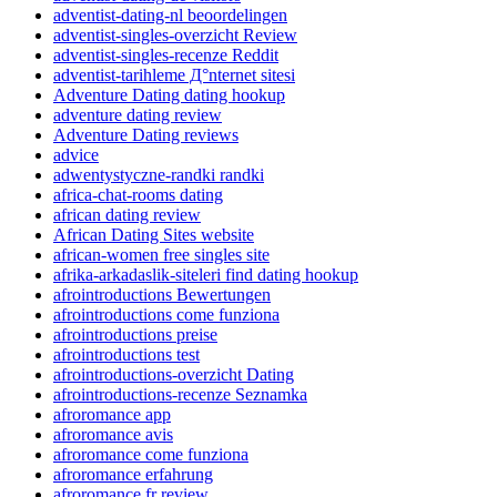
adventist-dating-nl beoordelingen
adventist-singles-overzicht Review
adventist-singles-recenze Reddit
adventist-tarihleme Д°nternet sitesi
Adventure Dating dating hookup
adventure dating review
Adventure Dating reviews
advice
adwentystyczne-randki randki
africa-chat-rooms dating
african dating review
African Dating Sites website
african-women free singles site
afrika-arkadaslik-siteleri find dating hookup
afrointroductions Bewertungen
afrointroductions come funziona
afrointroductions preise
afrointroductions test
afrointroductions-overzicht Dating
afrointroductions-recenze Seznamka
afroromance app
afroromance avis
afroromance come funziona
afroromance erfahrung
afroromance fr review