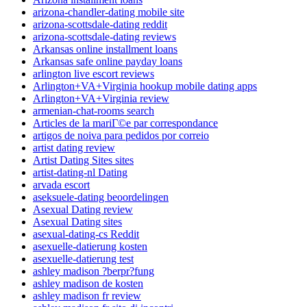
arizona-chandler-dating mobile site
arizona-scottsdale-dating reddit
arizona-scottsdale-dating reviews
Arkansas online installment loans
Arkansas safe online payday loans
arlington live escort reviews
Arlington+VA+Virginia hookup mobile dating apps
Arlington+VA+Virginia review
armenian-chat-rooms search
Articles de la mariГ©e par correspondance
artigos de noiva para pedidos por correio
artist dating review
Artist Dating Sites sites
artist-dating-nl Dating
arvada escort
aseksuele-dating beoordelingen
Asexual Dating review
Asexual Dating sites
asexual-dating-cs Reddit
asexuelle-datierung kosten
asexuelle-datierung test
ashley madison ?berpr?fung
ashley madison de kosten
ashley madison fr review