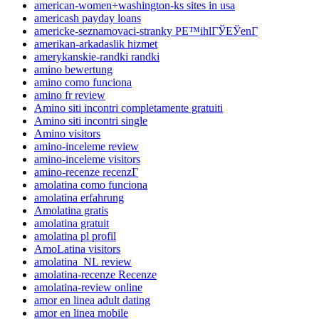
american-women+washington-ks sites in usa
americash payday loans
americke-seznamovaci-stranky PЕ™ihlГЎЕЎenГ­
amerikan-arkadaslik hizmet
amerykanskie-randki randki
amino bewertung
amino como funciona
amino fr review
Amino siti incontri completamente gratuiti
Amino siti incontri single
Amino visitors
amino-inceleme review
amino-inceleme visitors
amino-recenze recenzГ­
amolatina como funciona
amolatina erfahrung
Amolatina gratis
amolatina gratuit
amolatina pl profil
AmoLatina visitors
amolatina_NL review
amolatina-recenze Recenze
amolatina-review online
amor en linea adult dating
amor en linea mobile