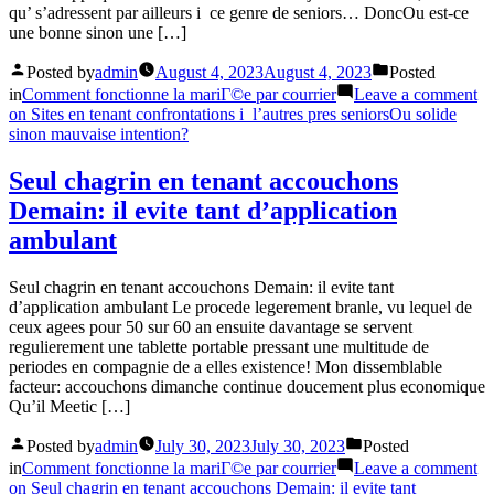
qu’ s’adressent par ailleurs i ce genre de seniors… DoncOu est-ce
une bonne sinon une […]
Posted by
admin
August 4, 2023
August 4, 2023
Posted
in
Comment fonctionne la mariГ©e par courrier
Leave a comment
on Sites en tenant confrontations i l’autres pres seniorsOu solide
sinon mauvaise intention?
Seul chagrin en tenant accouchons
Demain: il evite tant d’application
ambulant
Seul chagrin en tenant accouchons Demain: il evite tant
d’application ambulant Le procede legerement branle, vu lequel de
ceux agees pour 50 sur 60 an ensuite davantage se servent
regulierement une tablette portable pressant une multitude de
periodes en compagnie de a elles existence! Mon dissemblable
facteur: accouchons dimanche continue doucement plus economique
Qu’il Meetic […]
Posted by
admin
July 30, 2023
July 30, 2023
Posted
in
Comment fonctionne la mariГ©e par courrier
Leave a comment
on Seul chagrin en tenant accouchons Demain: il evite tant