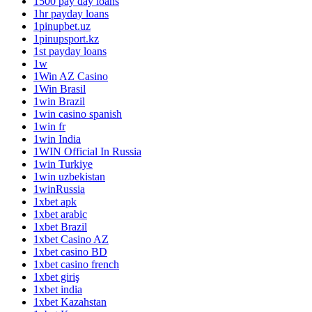
1500 pay day loans
1hr payday loans
1pinupbet.uz
1pinupsport.kz
1st payday loans
1w
1Win AZ Casino
1Win Brasil
1win Brazil
1win casino spanish
1win fr
1win India
1WIN Official In Russia
1win Turkiye
1win uzbekistan
1winRussia
1xbet apk
1xbet arabic
1xbet Brazil
1xbet Casino AZ
1xbet casino BD
1xbet casino french
1xbet giriş
1xbet india
1xbet Kazahstan