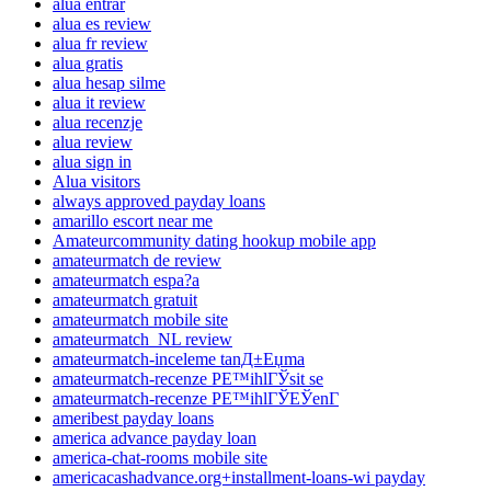
alua entrar
alua es review
alua fr review
alua gratis
alua hesap silme
alua it review
alua recenzje
alua review
alua sign in
Alua visitors
always approved payday loans
amarillo escort near me
Amateurcommunity dating hookup mobile app
amateurmatch de review
amateurmatch espa?a
amateurmatch gratuit
amateurmatch mobile site
amateurmatch_NL review
amateurmatch-inceleme tanД±Еџma
amateurmatch-recenze PЕ™ihlГЎsit se
amateurmatch-recenze PЕ™ihlГЎЕЎenГ­
ameribest payday loans
america advance payday loan
america-chat-rooms mobile site
americacashadvance.org+installment-loans-wi payday