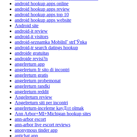
android hookup apps online
android hookup apps review
android hookup apps top 10
android hookup apps website
Android site
android-it review
android-it visitors
android-seznamka MobilnГ­ strГЎnka
android-tr search datings hookup
androide gratuitas
androide revisi?n
angelreturn app
angelreturn fr sito di incontri
angelreturn gratis
angelreturn probemonat
angelreturn randki
angelreturn reddit
Angelreturn review
Angelreturn siti per incontri
angelreturn-inceleme kayД±t olmak
Ann Arbor+MI+Michigan hookup sites
ann-arbor escort
ann-arbor live escort reviews
anonymous tinder app
antichat app