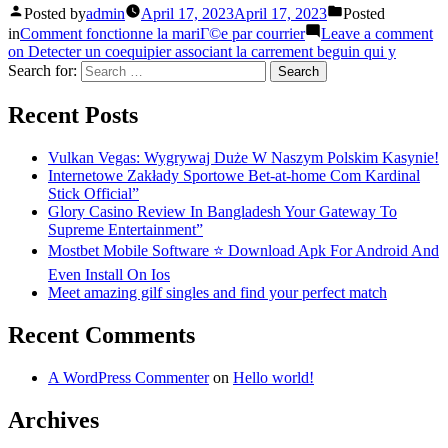
Posted by
admin
April 17, 2023
April 17, 2023
Posted
in
Comment fonctionne la mariГ©e par courrier
Leave a comment
on Detecter un coequipier associant la carrement beguin qui y
Search for:
Recent Posts
Vulkan Vegas: Wygrywaj Duże W Naszym Polskim Kasynie!
Internetowe Zakłady Sportowe Bet-at-home Com Kardinal
Stick Official”
Glory Casino Review In Bangladesh Your Gateway To
Supreme Entertainment”
Mostbet Mobile Software ⭐️ Download Apk For Android And
Even Install On Ios
Meet amazing gilf singles and find your perfect match
Recent Comments
A WordPress Commenter
on
Hello world!
Archives