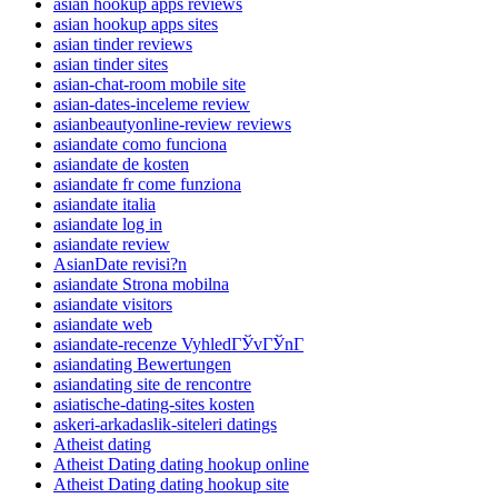
asian hookup apps reviews
asian hookup apps sites
asian tinder reviews
asian tinder sites
asian-chat-room mobile site
asian-dates-inceleme review
asianbeautyonline-review reviews
asiandate como funciona
asiandate de kosten
asiandate fr come funziona
asiandate italia
asiandate log in
asiandate review
AsianDate revisi?n
asiandate Strona mobilna
asiandate visitors
asiandate web
asiandate-recenze VyhledГЎvГЎnГ­
asiandating Bewertungen
asiandating site de rencontre
asiatische-dating-sites kosten
askeri-arkadaslik-siteleri datings
Atheist dating
Atheist Dating dating hookup online
Atheist Dating dating hookup site