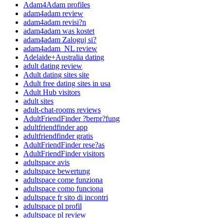
Adam4Adam profiles
adam4adam review
adam4adam revisi?n
adam4adam was kostet
adam4adam Zaloguj si?
adam4adam_NL review
Adelaide+Australia dating
adult dating review
Adult dating sites site
Adult free dating sites in usa
Adult Hub visitors
adult sites
adult-chat-rooms reviews
AdultFriendFinder ?berpr?fung
adultfriendfinder app
adultfriendfinder gratis
AdultFriendFinder rese?as
AdultFriendFinder visitors
adultspace avis
adultspace bewertung
adultspace come funziona
adultspace como funciona
adultspace fr sito di incontri
adultspace pl profil
adultspace pl review