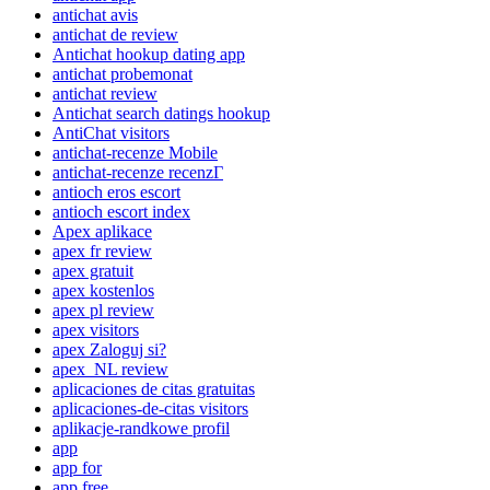
antichat avis
antichat de review
Antichat hookup dating app
antichat probemonat
antichat review
Antichat search datings hookup
AntiChat visitors
antichat-recenze Mobile
antichat-recenze recenzГ­
antioch eros escort
antioch escort index
Apex aplikace
apex fr review
apex gratuit
apex kostenlos
apex pl review
apex visitors
apex Zaloguj si?
apex_NL review
aplicaciones de citas gratuitas
aplicaciones-de-citas visitors
aplikacje-randkowe profil
app
app for
app free