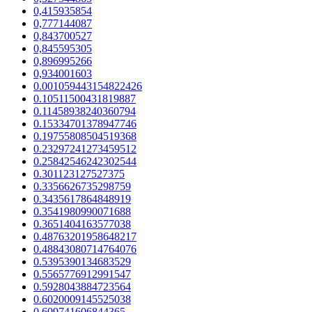
0,415935854
0,777144087
0,843700527
0,845595305
0,896995266
0,934001603
0.001059443154822426
0.10511500431819887
0.11458938240360794
0.15334701378947746
0.19755808504519368
0.23297241273459512
0.25842546242302544
0.301123127527375
0.3356626735298759
0.3435617864848919
0.3541980990071688
0.3651404163577038
0.48763201958648217
0.48843080714764076
0.5395390134683529
0.5565776912991547
0.5928043884723564
0.6020009145525038
0.609741606844365