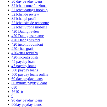
30 day payday loans
321chat come funziona
321chat datings hookup
321chat de review
321chat pl profil
321chat site de rencontre
321chat Strona mobilna
420 Dating review
420 Dating username
420 Dating visitors
420 incontri opinioni
420-citas gratis
420-citas revisi?n
420-incontri costi
45 payday loan
45 payday loans
500 payday loans
500 payday loans online
60 day payday loans
60 minute payday loans
680
7610_tr
9
90 day payday loans
90day payday loans