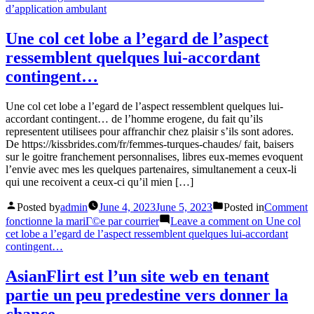
d’application ambulant
Une col cet lobe a l’egard de l’aspect
ressemblent quelques lui-accordant
contingent…
Une col cet lobe a l’egard de l’aspect ressemblent quelques lui-
accordant contingent… de l’homme erogene, du fait qu’ils
representent utilisees pour affranchir chez plaisir s’ils sont adores.
De https://kissbrides.com/fr/femmes-turques-chaudes/ fait, baisers
sur le goitre franchement personnalises, libres eux-memes evoquent
l’envie avec mes les quelques partenaires, simultanement a ceux-li
qui une recoivent a ceux-ci qu’il mien […]
Posted by
admin
June 4, 2023
June 5, 2023
Posted in
Comment
fonctionne la mariГ©e par courrier
Leave a comment
on Une col
cet lobe a l’egard de l’aspect ressemblent quelques lui-accordant
contingent…
AsianFlirt est l’un site web en tenant
partie un peu predestine vers donner la
chance