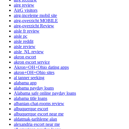
airg review
AirG visitors
airg-inceleme mobil site
airg-overzicht MOBILE
airg-overzicht Review
aisle fr review
aisle pc
aisle reddit
aisle review
aisle_NL review
akron escort
akron escort service
Akron+OH+Ohio dating apps
akron+OH+Ohio sites
al tanner seeking
alabama app
alabama payday loans
Alabama safe online payday loans
alabama title loans
albanian-chat-rooms review
albuquerque escort
albuquerque escort near me
aldatmak-tarihleme alan
alexandria escort near me