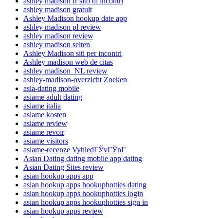
ashley madison fr sito di incontri
ashley madison gratuit
Ashley Madison hookup date app
ashley madison pl review
ashley madison review
ashley madison seiten
Ashley Madison siti per incontri
Ashley madison web de citas
ashley madison_NL review
ashley-madison-overzicht Zoeken
asia-dating mobile
asiame adult dating
asiame italia
asiame kosten
asiame review
asiame revoir
asiame visitors
asiame-recenze VyhledГЎvГЎnГ­
Asian Dating dating mobile app dating
Asian Dating Sites review
asian hookup apps app
asian hookup apps hookuphotties dating
asian hookup apps hookuphotties login
asian hookup apps hookuphotties sign in
asian hookup apps review